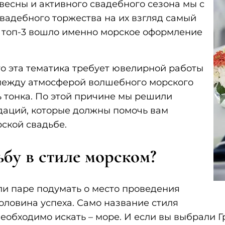
 весны и активного свадебного сезона мы с
свадебного торжества на их взгляд самый
 в топ-3 вошло именно морское оформление
о эта тематика требует ювелирной работы
 между атмосферой волшебного морского
ь тонка. По этой причине мы решили
ндаций, которые должны помочь вам
рской свадьбе.
ьбу в стиле морском?
и паре подумать о место проведения
половина успеха. Само название стиля
еобходимо искать – море. И если вы выбрали Г