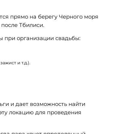
ится прямо на берегу Черного моря
 после Тбилиси.
ы при организации свадьбы:
жист и т.д.).
ньги и дает возможность найти
 эту локацию для проведения
огда пара хочет определенный