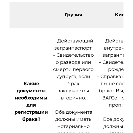
Грузия
Кипр
– Действующий
– Действую
загранпаспорт.
внутренни
– Свидетельство
загранпаспо
о разводе или
– Свидетельс
смерти первого
рождении
супруга, если
– Справка о то
Какие
брак
вы не состои
документы
заключается
браке. Выдае
необходимы
вторично.
ЗАГСе по ме
для
прописки
регистрации
Оба документа
брака?
должны иметь
Все докуме
нотариально
должны им