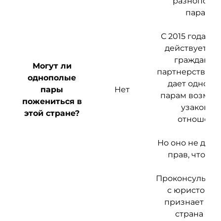
разнополы
парами.
С 2015 года в 
действует за
гражданск
Могут ли
партнерстве, к
однополые
дает одноп
пары
Нет
парам возмож
пожениться в
узаконит
этой стране?
отношени
Но оно не дает 
прав, что и б
Проконсультир
с юристом о 
признает ли 
страна так