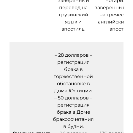
заверенный
нотариаль
перевод на
заверенный п
грузинский
на греческий
язык и
английский я
апостиль.
апостиль
– 28 долларов –
регистрация
брака в
торжественной
обстановке в
Дома Юстиции.
– 50 долларов –
регистрация
брака в Доме
бракосочетания
в будни.