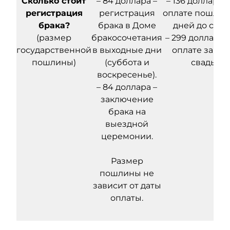
Сколько стоит
– 84 доллара –
– 136 долларов
регистрация
регистрация
оплате пошлины
брака?
брака в Доме
дней до свад
(размер
бракосочетания
– 299 долларов
государственной
в выходные дни
оплате за де
пошлины)
(суббота и
свадьбы.
воскресенье).
– 84 доллара –
заключение
брака на
выездной
церемонии.
Размер
пошлины не
зависит от даты
оплаты.