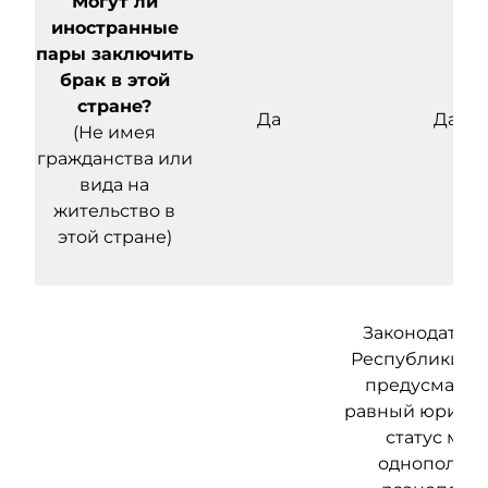
Могут ли
иностранные
пары заключить
брак в этой
стране?
Да
Да
(Не имея
гражданства или
вида на
жительство в
этой стране)
Законодатель
Республики Ки
предусматри
равный юриди
статус меж
однополым