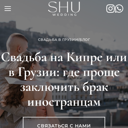
Skip
to
content
СВАДЬБА В ГРУЗИИ
/
БЛОГ
Свадьба на Кипре или
в Грузии: где проще
заключить брак
иностранцам
СВЯЗАТЬСЯ С НАМИ