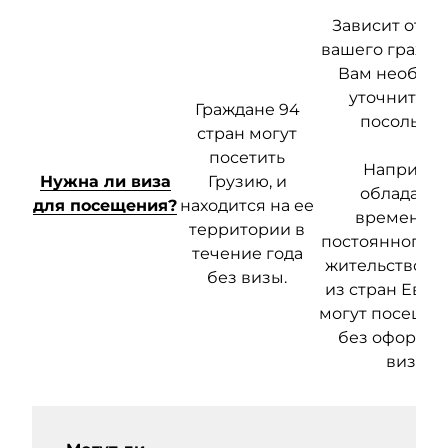
Зависит от с
вашего гражда
Вам необхо
уточнить эт
Граждане 94
посольств
стран могут
посетить
Например
Нужна ли виза
Грузию, и
обладате
для посещения?
находится на ее
временног
территории в
постоянного в
течение года
жительство в 
без визы.
из стран Евро
могут посещат
без оформл
визы.