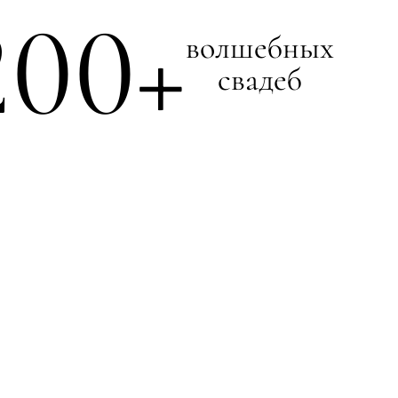
200
+
волшебных
свадеб