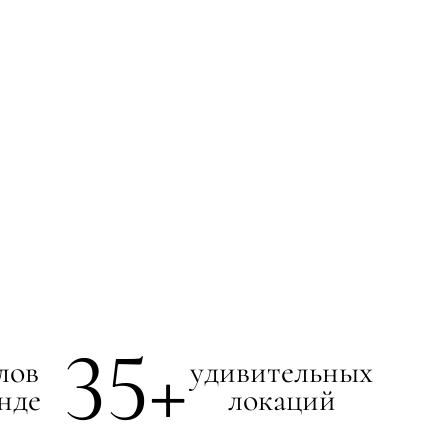
35
+
лов
удивительных
нде
локаций