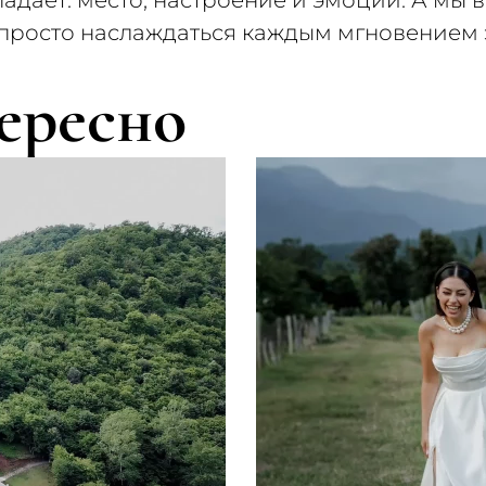
падает: место, настроение и эмоции. А мы 
 просто наслаждаться каждым мгновением 
ересно
<