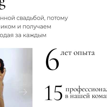
g
нной свадьбой, потому
ликом и получаем
людая за каждым
6
лет опыта
15
профессиона
в нашей кома