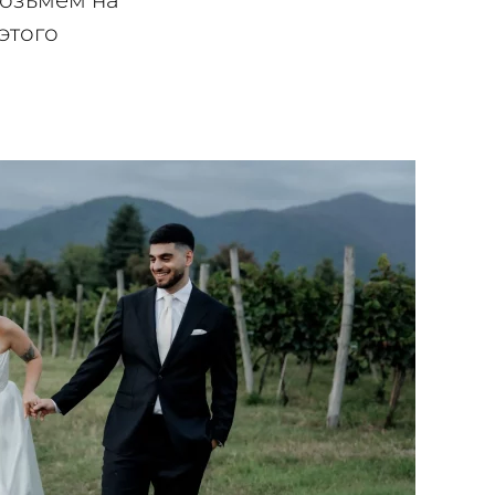
возьмем на
этого