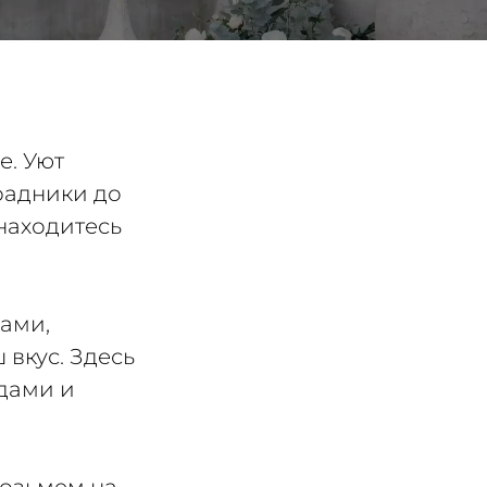
е. Уют
радники до
находитесь
ами,
вкус. Здесь
здами и