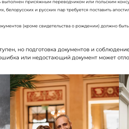
ь выполнен присяжным переводчиком или польским конс
х, белорусских и русских пар требуется поставить апостил
окументов (кроме свидетельства о рождении) должно быть
тупен, но подготовка документов и соблюдени
ошибка или недостающий документ может отло