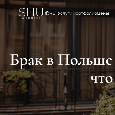
Skip
to
Услуги
Портфолио
Цены
RU
content
EN
Брак в Польше 
что