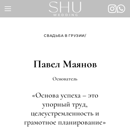
Skip
to
content
СВАДЬБА В ГРУЗИИ
/
Павел Маянов
Основатель
«Основа успеха – это
упорный труд,
целеустремленность и
грамотное планирование»