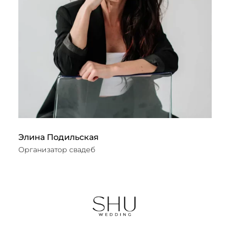
Элина Подильская
К
Организатор свадеб
Ор