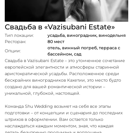
Свадьба в «Vazisubani Estate»
Тип локации:
усадьба, виноградник, винодельня
Ресторан:
80 мест
отель, винный погреб, терраса с
Опции:
бассейном, сад
Свадьба в Vazisubani Estate – это утонченное сочетание
европейской элегантности и атмосферы старинной
аристократической усадьбы. Расположенное среди
бескрайних виноградников Кахетии, это место будто
создано для вашей романтической истории –
уникальной, глубокой, настоящей.
Команда Shu Wedding возьмет на себя все этапы
подготовки – от концепции и сценария до последних
штрихов в оформлении. Вам остается только
наслаждаться каждым моментом, зная, что каждая
деталь безупречно продумана и воплощена.