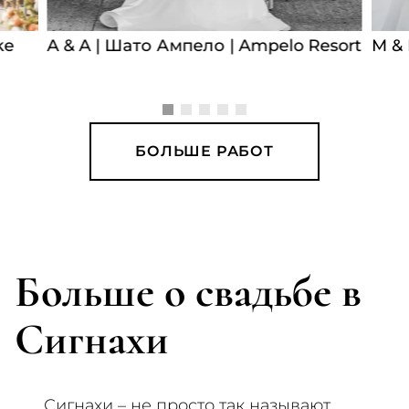
ke
A & A | Шато Ампело | Ampelo Resort
M & 
БОЛЬШЕ РАБОТ
Больше о свадьбе в
Сигнахи
Сигнахи – не просто так называют